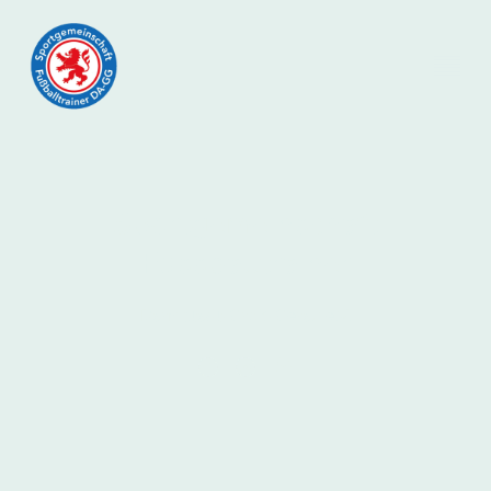
Sportgemeinschaft
Fussballtrainer
Darmstadt-Groß-Gerau e.V.